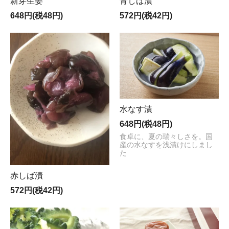
新芽生姜
青しば漬
648円(税48円)
572円(税42円)
水なす漬
648円(税48円)
食卓に、夏の瑞々しさを。国
産の水なすを浅漬けにしまし
た
赤しば漬
572円(税42円)