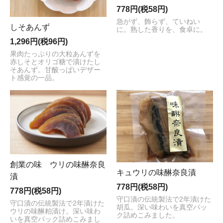
778円(税58円)
急がず、飾らず、ていねい
しそあんず
に。熟した香りを、食卓に。
1,296円(税96円)
果肉たっぷりの大粒あんずを
赤しそとオリゴ糖で漬けたし
そあんず。甘酸っぱいデザー
ト感覚の一品。
創業の味 ウリの味醂奈良
キュウリの味醂奈良漬
漬
778円(税58円)
778円(税58円)
守口漬の伝統製法で2年漬けた
守口漬の伝統製法で2年漬けた
胡瓜。深い味わいを真空パッ
ウリの味醂粕漬け。深い味わ
ク詰めこみました。
いを真空パック詰めこみまし