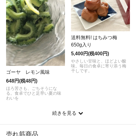
送料無料! はちみつ梅
650g入り
5,400円(税400円)
やさしい甘味と、ほどよい酸
味。毎日の食卓に寄り添う梅
干しです。
ゴーヤ レモン風味
648円(税48円)
ほろ苦さも、ごちそうにな
る。食卓でひと足早い夏の味
わいを
続きを見る
売れ筋商品