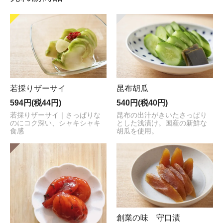
若採りザーサイ
昆布胡瓜
594円(税44円)
540円(税40円)
若採りザーサイ｜さっぱりな
昆布の出汁がきいたさっぱり
のにコク深い、シャキシャキ
とした浅漬け。国産の新鮮な
食感
胡瓜を使用。
創業の味 守口漬